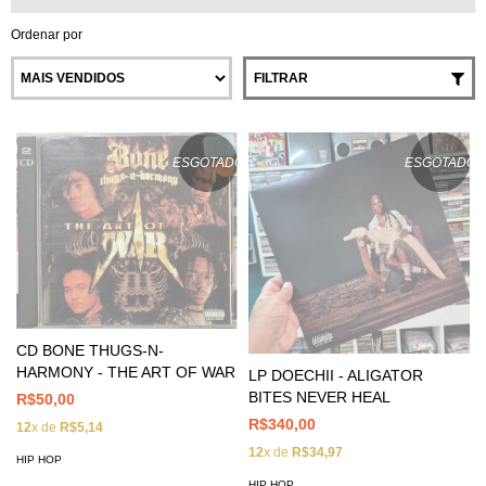
Ordenar por
FILTRAR
ESGOTADO
ESGOTADO
CD BONE THUGS-N-
HARMONY - THE ART OF WAR
LP DOECHII - ALIGATOR
BITES NEVER HEAL
R$50,00
R$340,00
12
x de
R$5,14
12
x de
R$34,97
HIP HOP
HIP HOP