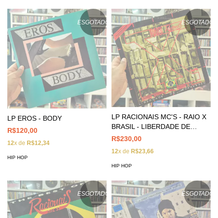
ESGOTADO
ESGOTADO
LP RACIONAIS MC'S - RAIO X
LP EROS - BODY
BRASIL - LIBERDADE DE
R$120,00
EXPRESSÃO
R$230,00
12
x de
R$12,34
12
x de
R$23,66
HIP HOP
HIP HOP
ESGOTADO
ESGOTADO