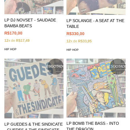
LP DJ NOVSET - SAUDADE
LP SOLANGE - A SEAT AT THE
BAMBA BEATS
TABLE
R$170,00
R$330,00
12
x de
R$17,49
12
x de
R$33,95
HIP HOP
HIP HOP
ESGOTADO
ESGOTADO
LP BOMB THE BASS - INTO
LP GUEDES & THE SINDICATE
THE DRAGON