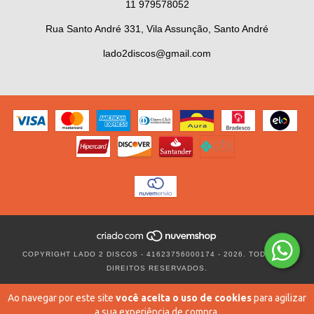
11 979578052
Rua Santo André 331, Vila Assunção, Santo André
lado2discos@gmail.com
COPYRIGHT LADO 2 DISCOS - 41623756000174 - 2026. TODOS OS
DIREITOS RESERVADOS.
Ao navegar por este site
você aceita o uso de cookies
para agilizar
a sua experiência de compra.