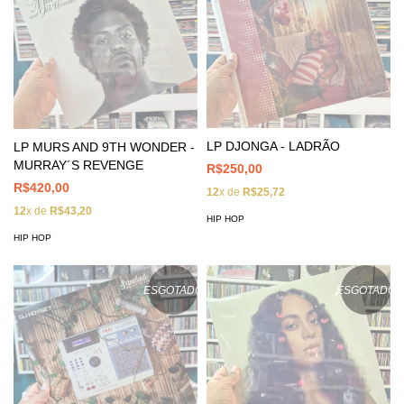
LP DJONGA - LADRÃO
LP MURS AND 9TH WONDER -
MURRAY´S REVENGE
R$250,00
R$420,00
12
x de
R$25,72
12
x de
R$43,20
HIP HOP
HIP HOP
ESGOTADO
ESGOTADO