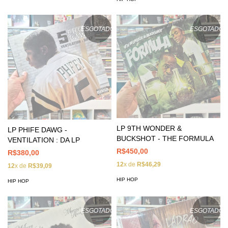
ESGOTADO
ESGOTADO
LP 9TH WONDER &
LP PHIFE DAWG -
BUCKSHOT - THE FORMULA
VENTILATION : DA LP
R$450,00
R$380,00
12
x de
R$46,29
12
x de
R$39,09
HIP HOP
HIP HOP
ESGOTADO
ESGOTADO