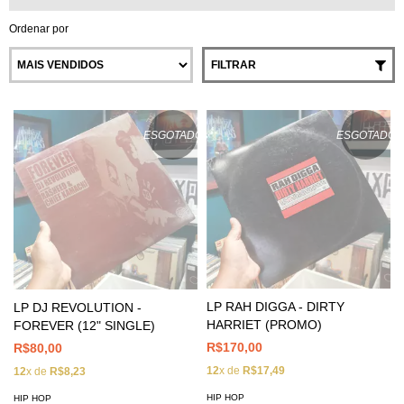
Ordenar por
FILTRAR
ESGOTADO
ESGOTADO
LP RAH DIGGA - DIRTY
LP DJ REVOLUTION -
HARRIET (PROMO)
FOREVER (12" SINGLE)
R$170,00
R$80,00
12
x de
R$17,49
12
x de
R$8,23
HIP HOP
HIP HOP