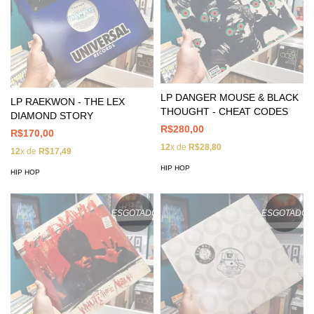
LP DANGER MOUSE & BLACK
LP RAEKWON - THE LEX
THOUGHT - CHEAT CODES
DIAMOND STORY
R$280,00
R$170,00
12
x de
R$28,80
12
x de
R$17,49
HIP HOP
HIP HOP
ESGOTADO
ESGOTADO