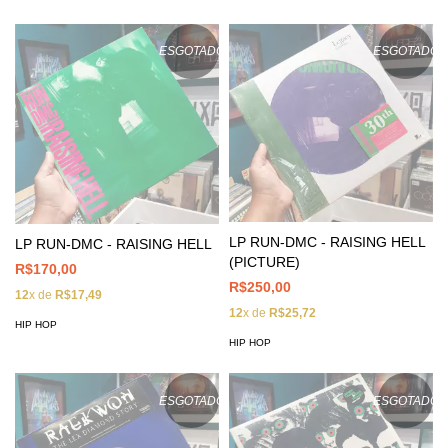
ESGOTADO
ESGOTADO
LP RUN-DMC - RAISING HELL
LP RUN-DMC - RAISING HELL
(PICTURE)
R$170,00
R$250,00
12
x de
R$17,49
12
x de
R$25,72
HIP HOP
HIP HOP
ESGOTADO
ESGOTADO