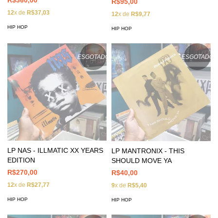
R$95,00
12
x de
R$37,03
12
x de
R$9,77
HIP HOP
HIP HOP
ESGOTADO
ESGOTADO
LP NAS - ILLMATIC XX YEARS
LP MANTRONIX - THIS
EDITION
SHOULD MOVE YA
R$270,00
R$40,00
12
x de
R$27,77
9
x de
R$5,40
HIP HOP
HIP HOP