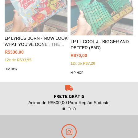
LP LYRICS BORN - NOW LOOK
LP LL COOL J - BIGGER AND
WHAT YOU'VE DONE - THE
DEFFER (BAD)
GREATEST HITS
R$330,00
R$70,00
12
x de
R$33,95
12
x de
R$7,20
HIP HOP
HIP HOP
FRETE GRÁTIS
Acima de R$500,00 Para Região Sudeste