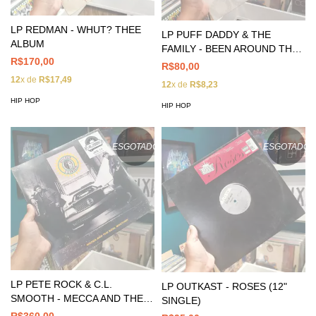
LP REDMAN - WHUT? THEE
LP PUFF DADDY & THE
ALBUM
FAMILY - BEEN AROUND THE
R$170,00
WORLD (12" SINGLE)
R$80,00
12
x de
R$17,49
12
x de
R$8,23
HIP HOP
HIP HOP
ESGOTADO
ESGOTADO
LP PETE ROCK & C.L.
LP OUTKAST - ROSES (12"
SMOOTH - MECCA AND THE
SINGLE)
SOUL BROTHER
R$360,00