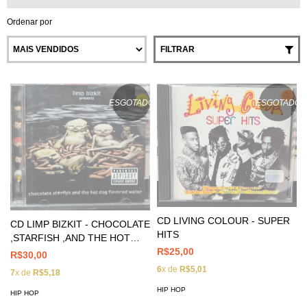
Ordenar por
FILTRAR
ESGOTADO
ESGOTADO
CD LIVING COLOUR - SUPER
CD LIMP BIZKIT - CHOCOLATE
HITS
,STARFISH ,AND THE HOT
DOG FLAVORED WATER
R$25,00
R$30,00
6
x de
R$5,01
7
x de
R$5,18
HIP HOP
HIP HOP