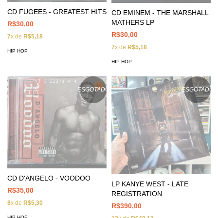
CD FUGEES - GREATEST HITS
CD EMINEM - THE MARSHALL
MATHERS LP
R$30,00
R$30,00
7
x de
R$5,18
7
x de
R$5,18
HIP HOP
HIP HOP
ESGOTADO
ESGOTADO
CD D'ANGELO - VOODOO
LP KANYE WEST - LATE
R$35,00
REGISTRATION
8
x de
R$5,30
R$390,00
HIP HOP