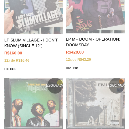
LP MF DOOM - OPERATION:
LP SLUM VILLAGE - I DON'T
DOOMSDAY
KNOW (SINGLE 12")
R$420,00
R$160,00
12
x de
R$43,20
12
x de
R$16,46
HIP HOP
HIP HOP
ESGOTADO
ESGOTADO