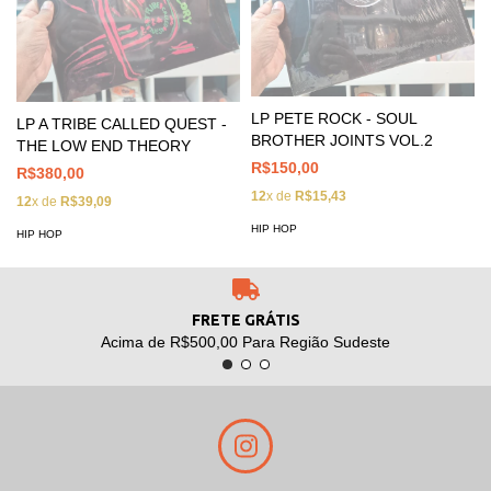
LP PETE ROCK - SOUL
LP A TRIBE CALLED QUEST -
BROTHER JOINTS VOL.2
THE LOW END THEORY
R$150,00
R$380,00
12
x de
R$15,43
12
x de
R$39,09
HIP HOP
HIP HOP
FRETE GRÁTIS
Acima de R$500,00 Para Região Sudeste