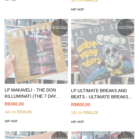
12
x de
R$40,12
HIP HOP
ESGOTADO
ESGOTADO
LP MAKAVELI - THE DON
LP ULTIMATE BREAKS AND
KILLUMINATI (THE 7 DAY
BEATS - ULTIMATE BREAKS
THEORY)
AND BEATS
R$380,00
R$800,00
12
x de
R$39,09
12
x de
R$82,29
HIP HOP
HIP HOP