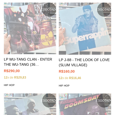
ESGOTADO
ESGOTADO
LP WU-TANG CLAN - ENTER
LP J-88 - THE LOOK OF LOVE
THE WU-TANG (36
(SLUM VILLAGE)
CHAMBERS)
R$290,00
R$160,00
12
x de
R$29,83
12
x de
R$16,46
HIP HOP
HIP HOP
ESGOTADO
ESGOTADO