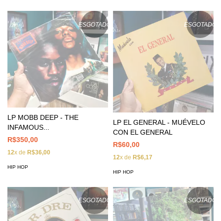
ESGOTADO
ESGOTADO
LP MOBB DEEP - THE
LP EL GENERAL - MUÉVELO
INFAMOUS...
CON EL GENERAL
R$350,00
R$60,00
12
x de
R$36,00
12
x de
R$6,17
HIP HOP
HIP HOP
ESGOTADO
ESGOTADO