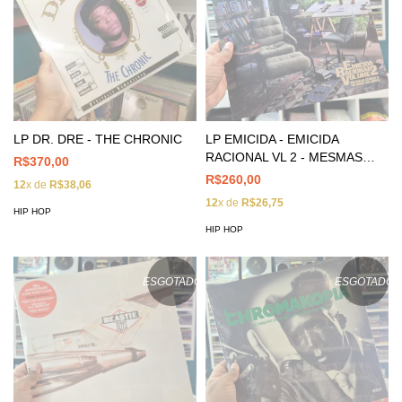
LP DR. DRE - THE CHRONIC
LP EMICIDA - EMICIDA
RACIONAL VL 2 - MESMAS
R$370,00
CORES & MESMOS VALORES
R$260,00
12
x de
R$38,06
12
x de
R$26,75
HIP HOP
HIP HOP
ESGOTADO
ESGOTADO