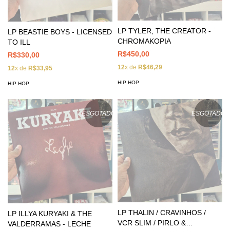
LP TYLER, THE CREATOR -
LP BEASTIE BOYS - LICENSED
CHROMAKOPIA
TO ILL
R$450,00
R$330,00
12
x de
R$46,29
12
x de
R$33,95
HIP HOP
HIP HOP
ESGOTADO
ESGOTADO
LP THALIN / CRAVINHOS /
LP ILLYA KURYAKI & THE
VCR SLIM / PIRLO &
VALDERRAMAS - LECHE