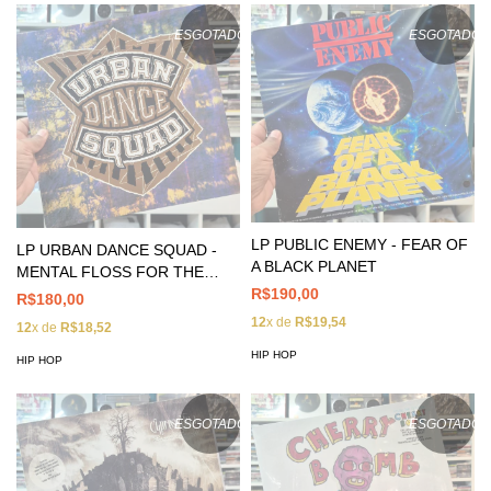
ESGOTADO
ESGOTADO
LP PUBLIC ENEMY - FEAR OF
LP URBAN DANCE SQUAD -
A BLACK PLANET
MENTAL FLOSS FOR THE
GLOBE
R$190,00
R$180,00
12
x de
R$19,54
12
x de
R$18,52
HIP HOP
HIP HOP
ESGOTADO
ESGOTADO