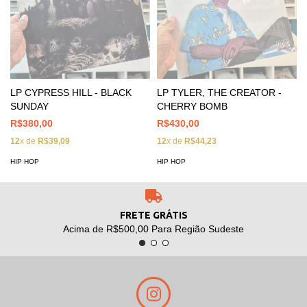
LP CYPRESS HILL - BLACK
LP TYLER, THE CREATOR -
SUNDAY
CHERRY BOMB
R$380,00
R$430,00
12
x de
R$39,09
12
x de
R$44,23
HIP HOP
HIP HOP
FRETE GRÁTIS
Acima de R$500,00 Para Região Sudeste