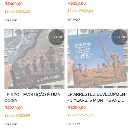
ILOVEYOUANGELO - MARIA
R$220,00
R$400,00
ESMERALDA
12
x de
R$22,63
12
x de
R$41,15
HIP HOP
HIP HOP
ESGOTADO
ESGOTADO
LP ARRESTED DEVELOPMENT
LP RZO - EVOLUÇÃO É UMA
- 3 YEARS, 5 MONTHS AND 2
COISA
DAYS IN THE LIFE OF...
R$250,00
R$230,00
12
x de
R$25,72
12
x de
R$23,66
HIP HOP
HIP HOP