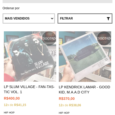
Ordenar por
FILTRAR
ESGOTADO
ESGOTADO
LP SLUM VILLAGE - FAN-TAS-
LP KENDRICK LAMAR - GOOD
TIC VOL. 1
KID, M.A.A.D CITY
R$400,00
R$370,00
12
x de
R$41,15
12
x de
R$38,06
HIP HOP
HIP HOP