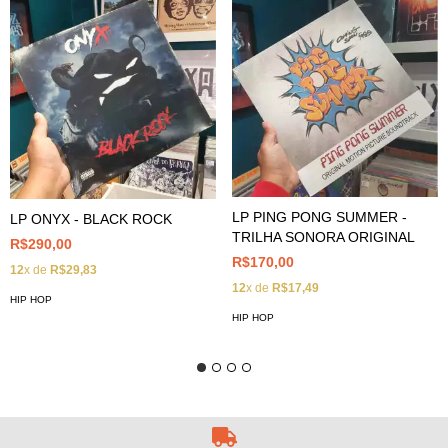
LP PING PONG SUMMER -
LP ONYX - BLACK ROCK
TRILHA SONORA ORIGINAL
R$290,00
R$170,00
12
x de
R$29,83
12
x de
R$17,49
HIP HOP
HIP HOP