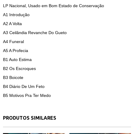
LP Nacional, Usado em Bom Estado de Conservação
A1
Introdução
A2
A Volta
A3
Ceilândia Revanche Do Gueto
A4
Funeral
A5
A Profecia
B1
Auto Estima
B2
Os Escroques
B3
Boicote
B4
Diário De Um Feto
B5
Motivos Pra Ter Medo
PRODUTOS SIMILARES