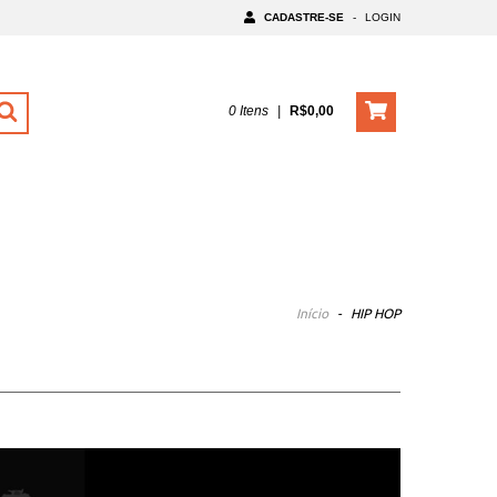
CADASTRE-SE
-
LOGIN
0
Itens
|
R$0,00
Início
-
HIP HOP