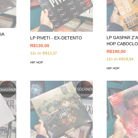
IA
LP GASPAR Z'A
LP PIVETI - EX-DETENTO
HOP CABOCL
R$130,00
R$190,00
12
x de
R$13,37
12
x de
R$19,54
HIP HOP
HIP HOP
ESGOTADO
ESGOTADO