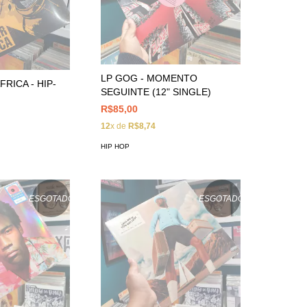
LP GOG - MOMENTO
FRICA - HIP-
SEGUINTE (12" SINGLE)
O
R$85,00
12
x de
R$8,74
HIP HOP
ESGOTADO
ESGOTADO