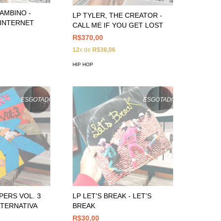
GAMBINO -
LP TYLER, THE CREATOR -
 INTERNET
CALL ME IF YOU GET LOST
R$370,00
12
x de
R$38,06
HIP HOP
ESGOTADO
ESGOTADO
LP LET'S BREAK - LET'S
PERS VOL. 3
BREAK
LTERNATIVA
R$30,00