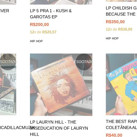
LP CHILDISH 
IVER
LP 5 PRA 1 - KUSH &
BECAUSE THE
GAROTAS EP
R$350,00
R$200,00
12
x de
R$36,00
12
x de
R$20,57
HIP HOP
HIP HOP
ESGOTADO
ESGOTADO
THE BEST RAP
LP LAURYN HILL - THE
ICADILLACMUZIK
COLETÂNEA A
MISEDUCATION OF LAURYN
HILL
R$40,00