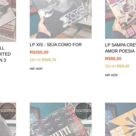
LP XIS - SEJA COMO FOR
LP SAMPA CRE
LL
AMOR POESIA
R$260,00
MITED
R$90,00
N 3
12
x de
R$26,75
12
x de
R$9,26
HIP HOP
HIP HOP
ESGOTADO
ESGOTADO