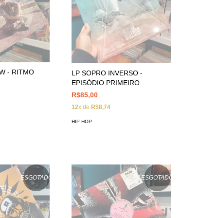
W - RITMO
LP SOPRO INVERSO -
EPISÓDIO PRIMEIRO
R$85,00
12
x de
R$8,74
HIP HOP
ESGOTADO
ESGOTADO