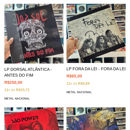
LP FORA DA LEI - FORA DA LEI
LP DORSAL ATLÂNTICA -
ANTES DO FIM
R$65,00
R$250,00
12
x de
R$6,69
12
x de
R$25,72
METAL NACIONAL
METAL NACIONAL