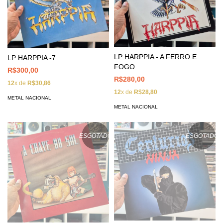
LP HARPPIA - A FERRO E
LP HARPPIA -7
FOGO
R$300,00
R$280,00
12
x de
R$30,86
12
x de
R$28,80
METAL NACIONAL
METAL NACIONAL
ESGOTADO
ESGOTADO