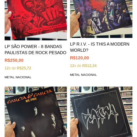
LP R.I.V. - IS THIS A MODERN
LP SÃO POWER - 8 BANDAS
WORLD?
PAULISTAS DE ROCK PESADO
R$120,00
R$250,00
12
x de
R$12,34
12
x de
R$25,72
METAL NACIONAL
METAL NACIONAL