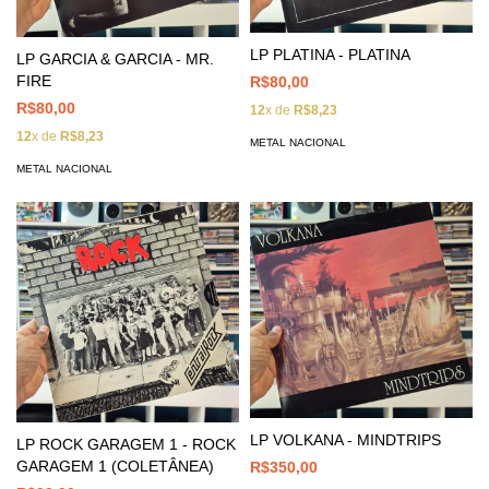
LP PLATINA - PLATINA
LP GARCIA & GARCIA - MR.
FIRE
R$80,00
R$80,00
12
x de
R$8,23
12
x de
R$8,23
METAL NACIONAL
METAL NACIONAL
LP VOLKANA - MINDTRIPS
LP ROCK GARAGEM 1 - ROCK
GARAGEM 1 (COLETÂNEA)
R$350,00