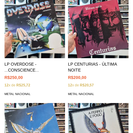
LP OVERDOSE -
LP CENTURIAS - ÚLTIMA
...CONSCIENCE...
NOITE
R$250,00
R$200,00
12
x de
R$25,72
12
x de
R$20,57
METAL NACIONAL
METAL NACIONAL