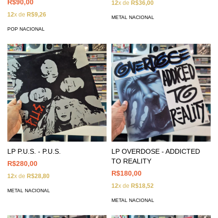
R$90,00
12
x de
R$36,00
12
x de
R$9,26
METAL NACIONAL
POP NACIONAL
LP P.U.S. - P.U.S.
LP OVERDOSE - ADDICTED
TO REALITY
R$280,00
R$180,00
12
x de
R$28,80
12
x de
R$18,52
METAL NACIONAL
METAL NACIONAL