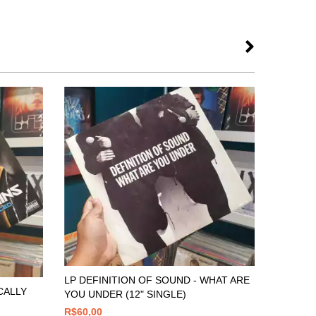
LP DEFINITION OF SOUND - WHAT ARE
LP ONYX
CALLY
YOU UNDER (12" SINGLE)
R$290,0
R$60,00