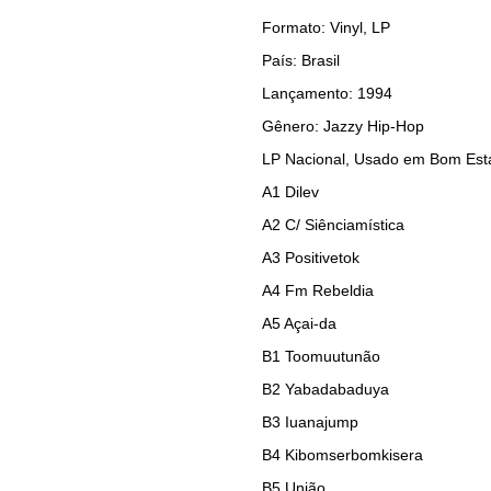
Formato: Vinyl, LP
País: Brasil
Lançamento: 1994
Gênero: Jazzy Hip-Hop
LP Nacional, Usado em Bom Est
A1
Dilev
A2
C/ Siênciamística
A3
Positivetok
A4
Fm Rebeldia
A5
Açai-da
B1
Toomuutunão
B2
Yabadabaduya
B3
Iuanajump
B4
Kibomserbomkisera
B5
União