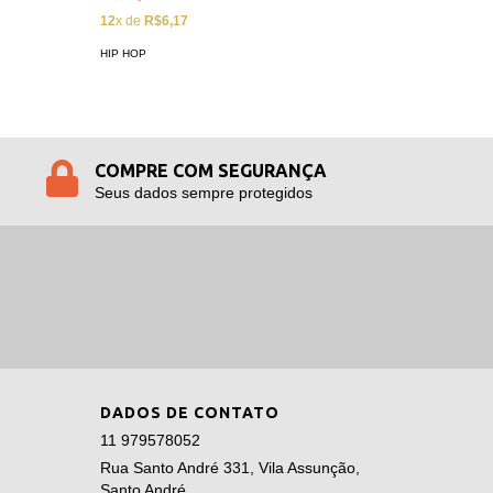
12
x de
R$
12
x de
R$6,17
HIP HOP
HIP HOP
COMPRE COM SEGURANÇA
Seus dados sempre protegidos
DADOS DE CONTATO
11 979578052
Rua Santo André 331, Vila Assunção,
Santo André