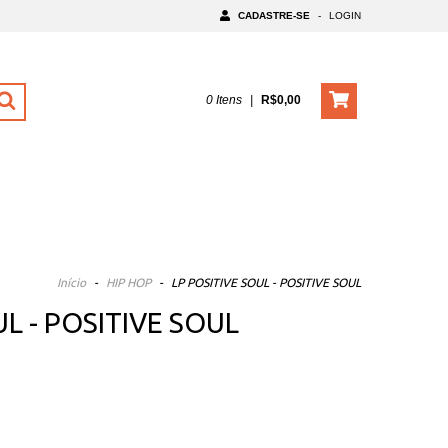
CADASTRE-SE
-
LOGIN
0
Itens
|
R$0,00
Início
-
HIP HOP
-
LP POSITIVE SOUL - POSITIVE SOUL
UL - POSITIVE SOUL