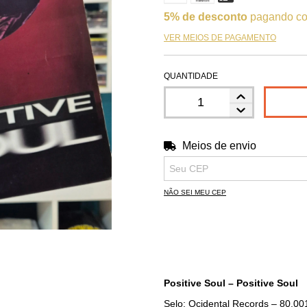
5% de desconto
pagando co
VER MEIOS DE PAGAMENTO
QUANTIDADE
Meios de envio
Entregas para o CEP:
NÃO SEI MEU CEP
Positive Soul – Positive Soul
Selo: Ocidental Records – 80.00