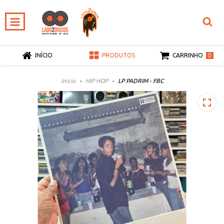
0
INÍCIO
PRODUTOS
CARRINHO
Início
-
HIP HOP
-
LP PADRIM - FBC