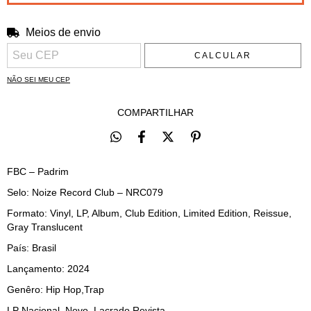
Meios de envio
Entregas para o CEP:
ALTERAR CEP
CALCULAR
NÃO SEI MEU CEP
COMPARTILHAR
FBC – Padrim
Selo: Noize Record Club – NRC079
Formato: Vinyl, LP, Album, Club Edition, Limited Edition, Reissue,
Gray Translucent
País: Brasil
Lançamento: 2024
Genêro: Hip Hop,Trap
LP Nacional, Novo, Lacrado,Revista