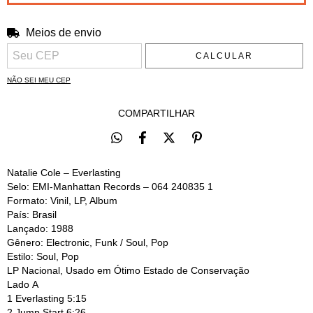
Meios de envio
Entregas para o CEP:
ALTERAR CEP
CALCULAR
NÃO SEI MEU CEP
COMPARTILHAR
Natalie Cole – Everlasting
Selo:
EMI-Manhattan Records – 064 240835 1
Formato:
Vinil, LP, Album
País:
Brasil
Lançado:
1988
Gênero:
Electronic, Funk / Soul, Pop
Estilo: Soul, Pop
LP Nacional, Usado em Ótimo Estado de Conservação
Lado A
1
Everlasting 5:15
2
Jump Start 6:26