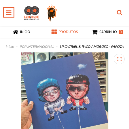
0
INÍCIO
PRODUTOS
CARRINHO
Início
-
POP INTERNACIONAL
-
LP CA7RIEL & PACO AMOROSO - PAPOTA