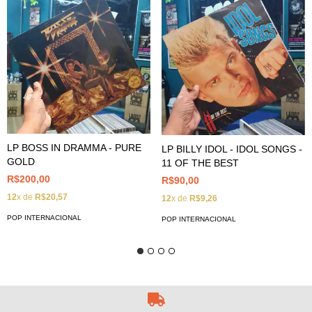
LP BOSS IN DRAMMA - PURE
LP BILLY IDOL - IDOL SONGS -
GOLD
11 OF THE BEST
R$200,00
R$90,00
12
x de
R$20,57
12
x de
R$9,26
POP INTERNACIONAL
POP INTERNACIONAL