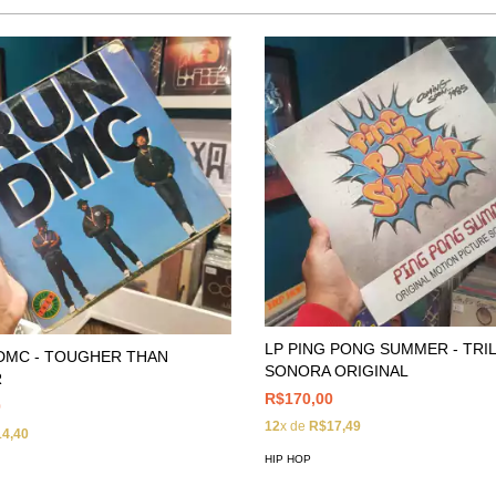
LP PING PONG SUMMER - TRI
DMC - TOUGHER THAN
SONORA ORIGINAL
R
R$170,00
0
12
x de
R$17,49
4,40
HIP HOP