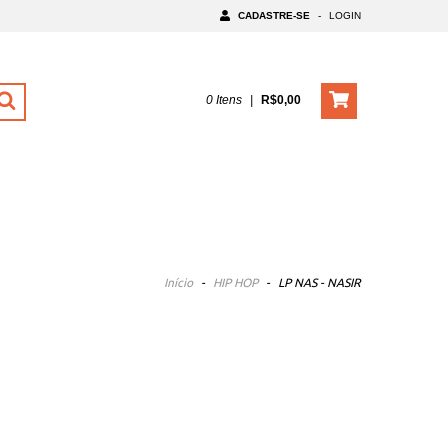
CADASTRE-SE
-
LOGIN
0
Itens
|
R$0,00
Início
-
HIP HOP
-
LP NAS - NASIR