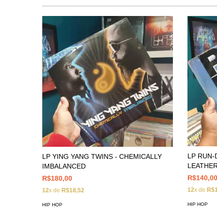
LP RUN-
LP YING YANG TWINS - CHEMICALLY
LEATHE
IMBALANCED
R$140,0
R$180,00
12
x de
R$1
12
x de
R$18,52
HIP HOP
HIP HOP