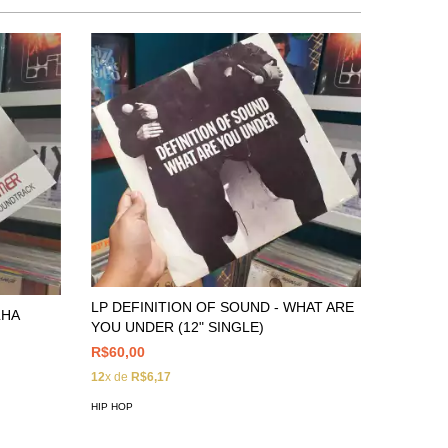
LP DEFINITION OF SOUND - WHAT ARE
LHA
LP DJ S
YOU UNDER (12" SINGLE)
R$230,0
R$60,00
12
x de
R$
12
x de
R$6,17
HIP HOP
HIP HOP