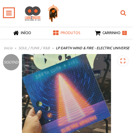
0
INÍCIO
PRODUTOS
CARRINHO
Início
-
SOUL / FUNK / R&B
-
LP EARTH WIND & FIRE - ELECTRIC UNIVERSE
ESGOTADO