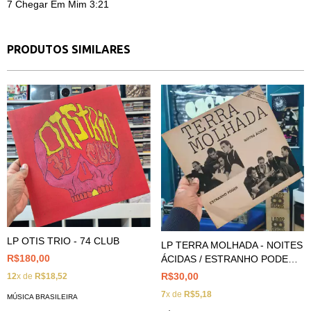
7
Chegar Em Mim 3:21
PRODUTOS SIMILARES
LP OTIS TRIO - 74 CLUB
LP TERRA MOLHADA - NOITES
R$180,00
ÁCIDAS / ESTRANHO PODER
(SINGLE 12")
R$30,00
12
x de
R$18,52
7
x de
R$5,18
MÚSICA BRASILEIRA