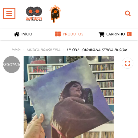
0
INÍCIO
PRODUTOS
CARRINHO
Início
-
MÚSICA BRASILEIRA
-
LP CÉU - CARAVANA SEREIA BLOOM
ESGOTADO