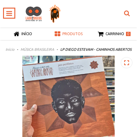
0
INÍCIO
PRODUTOS
CARRINHO
Início
-
MÚSICA BRASILEIRA
-
LP DIEGO ESTEVAM - CAMINHOS ABERTOS