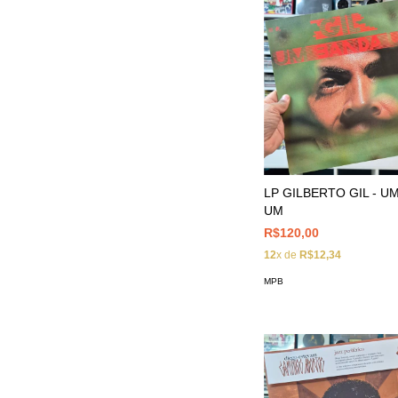
LP GILBERTO GIL - U
UM
R$120,00
12
x de
R$12,34
MPB