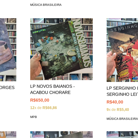
MÚSICA BRASILEIRA
LP NOVOS BAIANOS -
BORGES
LP SERGINHO L
ACABOU CHORARE
SERGINHO LEI
R$650,00
R$40,00
12
x de
R$66,86
9
x de
R$5,40
MPB
MÚSICA BRASILEIR