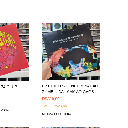
LP CHICO SCIENCE & NAÇÃO
- 74 CLUB
ZUMBI - DA LAMA AO CAOS
R$230,00
12
x de
R$23,66
IONAL
MÚSICA BRASILEIRA