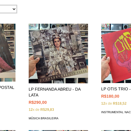
 POSTAL
LP OTIS TRIO 
LP FERNANDA ABREU - DA
LATA
R$180,00
R$290,00
12
x de
R$18,52
12
x de
R$29,83
INSTRUMENTAL NAC
MÚSICA BRASILEIRA