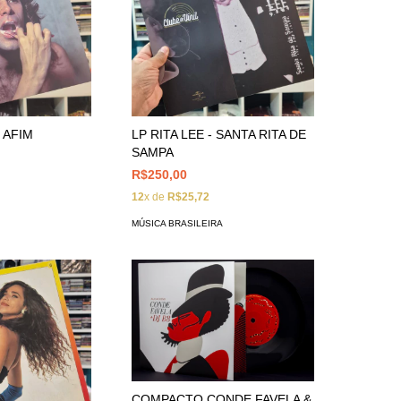
- AFIM
LP RITA LEE - SANTA RITA DE
SAMPA
R$250,00
12
x de
R$25,72
MÚSICA BRASILEIRA
COMPACTO CONDE FAVELA &