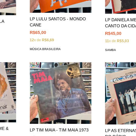
LP LULU SANTOS - MONDO
LP DANIELA M
LA
CANE
CANTO DA CI
R$65,00
R$45,00
12
x de
R$6,69
11
x de
R$5,03
MÚSICA BRASILEIRA
SAMBA
ME &
LP TIM MAIA - TIM MAIA 1973
LP AS ETERN