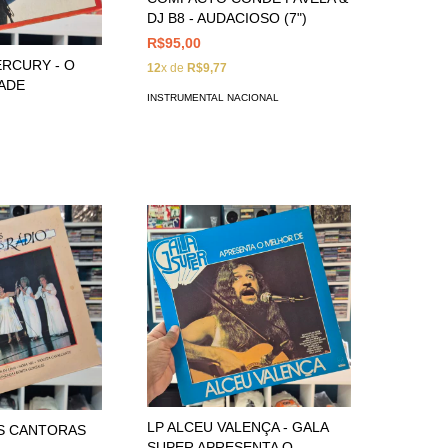
DJ B8 - AUDACIOSO (7")
R$95,00
ERCURY - O
12
x de
R$9,77
DADE
INSTRUMENTAL NACIONAL
LP ALCEU VALENÇA - GALA
AS CANTORAS
SUPER APRESENTA O