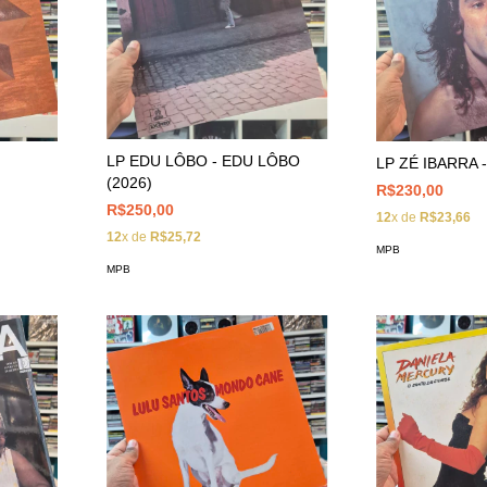
LP EDU LÔBO - EDU LÔBO
LP ZÉ IBARRA 
(2026)
R$230,00
R$250,00
12
x de
R$23,66
12
x de
R$25,72
MPB
MPB