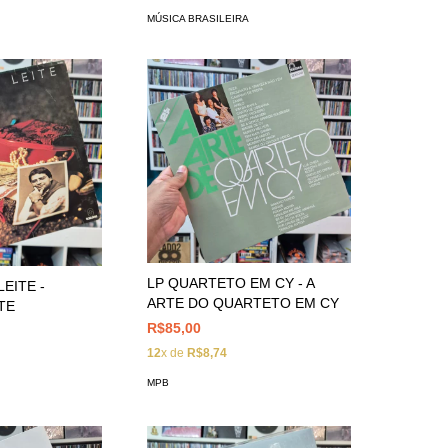
MÚSICA BRASILEIRA
LP QUARTETO EM CY - A
EITE -
ARTE DO QUARTETO EM CY
TE
R$85,00
12
x de
R$8,74
MPB
A