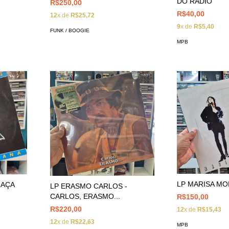
DO RÁDIO
R$250,00
R$40,00
12
x de
R$25,72
9
x de
R$5,40
FUNK / BOOGIE
MPB
LP MARISA MO
RAÇA
LP ERASMO CARLOS -
CARLOS, ERASMO...
R$150,00
R$220,00
12
x de
R$15,43
12
x de
R$22,63
MPB