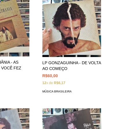
ÂNIA - AS
LP GONZAGUINHA - DE VOLTA
 VOCÊ FEZ
AO COMEÇO
R$60,00
12
x de
R$6,17
MÚSICA BRASILEIRA