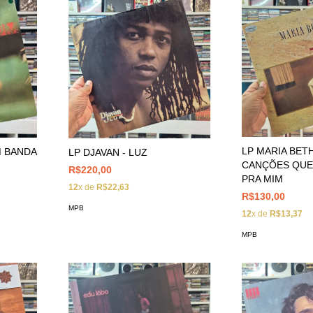
LP MARIA BETH
M BANDA
LP DJAVAN - LUZ
CANÇÕES QUE
R$220,00
PRA MIM
12
x de
R$22,63
R$130,00
MPB
12
x de
R$13,37
MPB