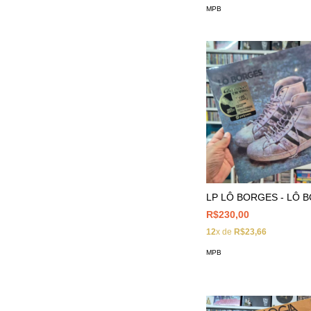
MPB
LP LÔ BORGES - LÔ 
R$230,00
12
x de
R$23,66
MPB