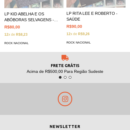
LP RITA LEE E ROBERTO -
LP KID ABELHA E OS
SAÚDE
ABÓBORAS SELVAGENS -
TOMATE
R$90,00
R$80,00
12
x de
R$9,26
12
x de
R$8,23
ROCK NACIONAL
ROCK NACIONAL
FRETE GRÁTIS
Acima de R$500,00 Para Região Sudeste
NEWSLETTER