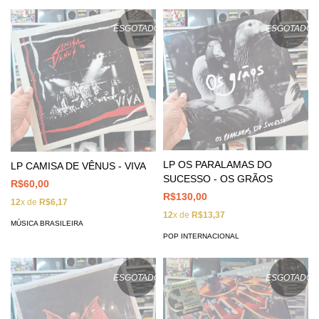
ESGOTADO
ESGOTADO
LP OS PARALAMAS DO
LP CAMISA DE VÊNUS - VIVA
SUCESSO - OS GRÃOS
R$60,00
R$130,00
12
x de
R$6,17
12
x de
R$13,37
MÚSICA BRASILEIRA
POP INTERNACIONAL
ESGOTADO
ESGOTADO