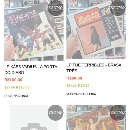
ESGOTADO
ESGOTADO
LP THE TERRIBLES - BRASA
LP KÃES VADIUS - A PORTA
TRÊS
DO DIABO
R$60,00
R$160,00
12
x de
R$6,17
12
x de
R$16,46
MÚSICA BRASILEIRA
ROCK NACIONAL
ESGOTADO
ESGOTADO