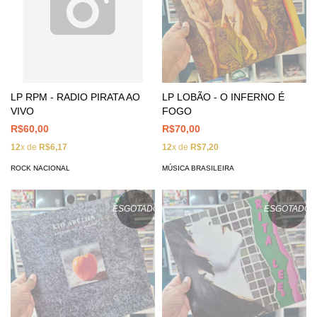
LP RPM - RADIO PIRATA AO
LP LOBÃO - O INFERNO É
VIVO
FOGO
R$60,00
R$70,00
12
x de
R$6,17
12
x de
R$7,20
ROCK NACIONAL
MÚSICA BRASILEIRA
ESGOTADO
ESGOTADO