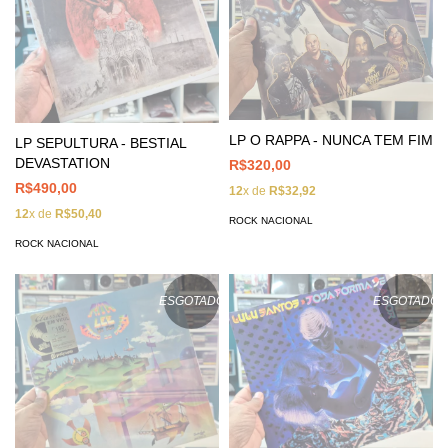
LP O RAPPA - NUNCA TEM FIM
LP SEPULTURA - BESTIAL
DEVASTATION
R$320,00
R$490,00
12
x de
R$32,92
12
x de
R$50,40
ROCK NACIONAL
ROCK NACIONAL
ESGOTADO
ESGOTADO