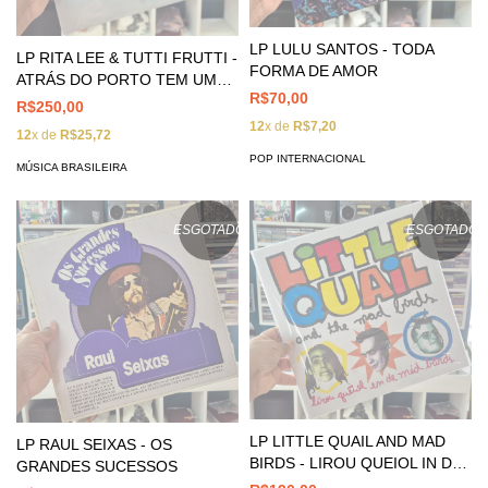
LP LULU SANTOS - TODA
LP RITA LEE & TUTTI FRUTTI -
FORMA DE AMOR
ATRÁS DO PORTO TEM UMA
R$70,00
CIDADE
R$250,00
12
x de
R$7,20
12
x de
R$25,72
POP INTERNACIONAL
MÚSICA BRASILEIRA
ESGOTADO
ESGOTADO
LP LITTLE QUAIL AND MAD
LP RAUL SEIXAS - OS
BIRDS - LIROU QUEIOL IN DE
GRANDES SUCESSOS
MED BARDS