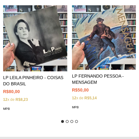
LP FERNANDO PESSOA -
LP LEILA PINHEIRO - COISAS
MENSAGEM
DO BRASIL
R$50,00
R$80,00
12
x de
R$5,14
12
x de
R$8,23
MPB
MPB