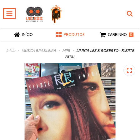
0
INÍCIO
PRODUTOS
CARRINHO
Início
-
MÚSICA BRASILEIRA
-
MPB
-
LP RITA LEE & ROBERTO - FLERTE
FATAL