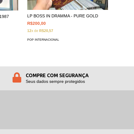
LP BOSS IN DRAMMA - PURE GOLD
1987
LP WHI
HOUSTO
R$200,00
R$90,00
12
x de
R$20,57
12
x de
R$
POP INTERNACIONAL
POP INTER
COMPRE COM SEGURANÇA
Seus dados sempre protegidos