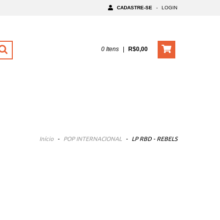
CADASTRE-SE
-
LOGIN
0
Itens
|
R$0,00
Início
-
POP INTERNACIONAL
-
LP RBD - REBELS