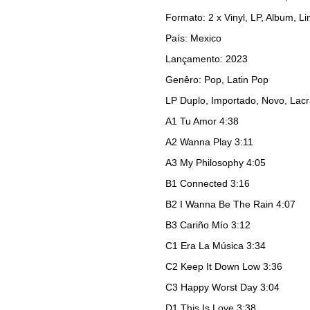
Formato: 2 x Vinyl, LP, Album, Li
País: Mexico
Lançamento: 2023
Genêro: Pop, Latin Pop
LP Duplo, Importado, Novo, Lac
A1
Tu Amor
4:38
A2
Wanna Play
3:11
A3
My Philosophy
4:05
B1
Connected
3:16
B2
I Wanna Be The Rain 4:07
B3
Cariño Mío
3:12
C1
Era La Música
3:34
C2
Keep It Down Low 3:36
C3
Happy Worst Day
3:04
D1
This Is Love
3:38