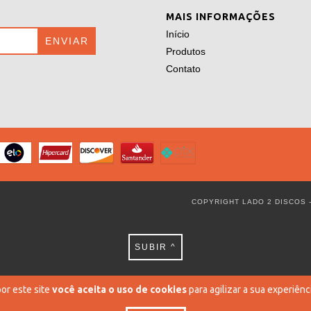
MAIS INFORMAÇÕES
Início
Produtos
Contato
COPYRIGHT LADO 2 DISCOS -
SUBIR ^
or este site
você aceita o uso de cookies
para agilizar a sua experiênc