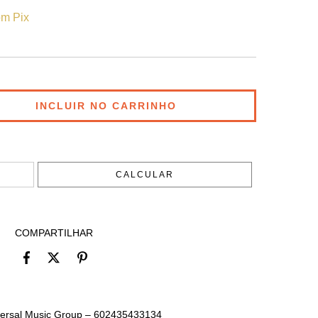
m Pix
ALTERAR CEP
CALCULAR
COMPARTILHAR
versal Music Group – 602435433134