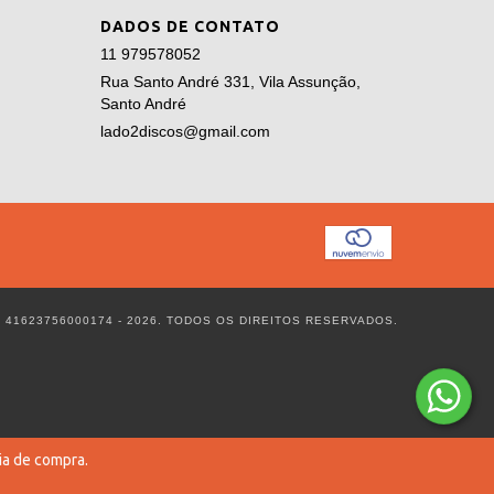
DADOS DE CONTATO
11 979578052
Rua Santo André 331, Vila Assunção,
Santo André
lado2discos@gmail.com
 41623756000174 - 2026. TODOS OS DIREITOS RESERVADOS.
ia de compra.