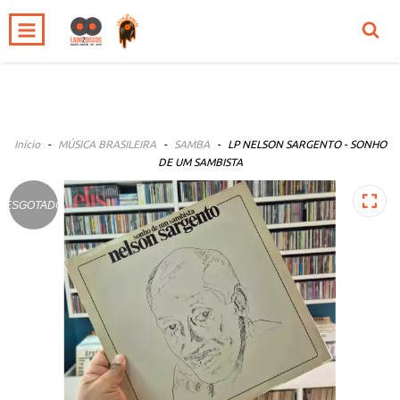
0
INÍCIO
PRODUTOS
CARRINHO
Início
-
MÚSICA BRASILEIRA
-
SAMBA
-
LP NELSON SARGENTO - SONHO
DE UM SAMBISTA
ESGOTADO