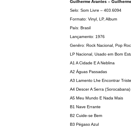
Guilherme Arantes – Guilherm
Selo: Som Livre – 403.6094
Formato: Vinyl, LP, Album
País: Brasil
Lançamento: 1976
Genêro: Rock Nacional, Pop Ro
LP Nacional, Usado em Bom Est
A1
A Cidade E A Neblina
A2
Águas Passadas
A3
Lamento Lhe Encontrar Trist
A4
Descer A Serra (Sorocabana)
A5
Meu Mundo E Nada Mais
B1
Nave Errante
B2
Cuide-se Bem
B3
Pégaso Azul