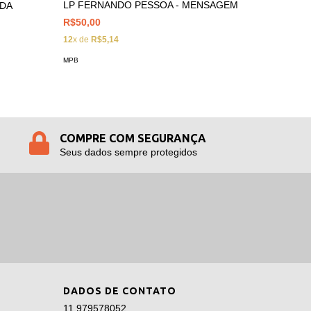
LP FELI
LP FERNANDO PESSOA - MENSAGEM
 DA
R$190,0
R$50,00
12
x de
R$
12
x de
R$5,14
MPB
MPB
COMPRE COM SEGURANÇA
Seus dados sempre protegidos
DADOS DE CONTATO
11 979578052