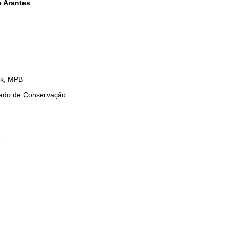
e Arantes
ck, MPB
ado de Conservação
e