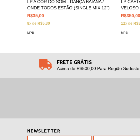
LP A COR DO SOM - DANÇA BAIANA /
LP CAET
ONDE TODOS ESTÃO (SINGLE MIX 12")
VELOSO 
R$35,00
R$350,0
8
x de
R$5,30
12
x de
R$3
MPB
MPB
FRETE GRÁTIS
Acima de R$500,00 Para Região Sudeste
NEWSLETTER