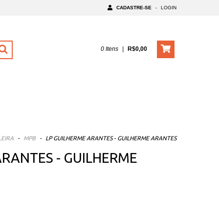
CADASTRE-SE
-
LOGIN
0
Itens
|
R$0,00
LEIRA
-
MPB
-
LP GUILHERME ARANTES - GUILHERME ARANTES
ARANTES - GUILHERME