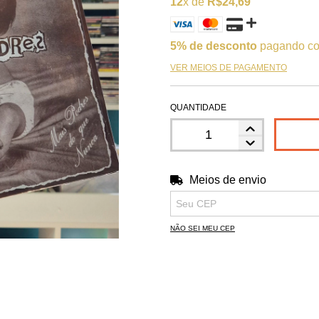
12
x de
R$24,69
5% de desconto
pagando co
VER MEIOS DE PAGAMENTO
QUANTIDADE
Meios de envio
Entregas para o CEP:
NÃO SEI MEU CEP