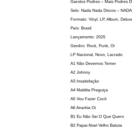
Garotos Podres – Mais Podres 
Selo: Nada Nada Discos – NAD
Formato: Vinyl, LP, Album, Delux
País: Brasil
Lançamento: 2025
Genêro: Rock, Punk, Oi
LP Nacional, Novo, Lacrado
A1
Não Devemos Temer
A2
Johnny
A3
Insatisfação
A4
Maldita Preguiça
A5
Vou Fazer Cocô
A6
Anarkia Oi
B1
Eu Não Sei O Que Quero
B2
Papai-Noel Velho Batuta