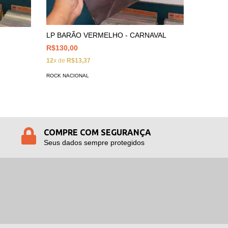
LP NASI
LP BARÃO VERMELHO - CARNAVAL
R$200,0
R$130,00
12
x de
R$
12
x de
R$13,37
ROCK NAC
ROCK NACIONAL
COMPRE COM SEGURANÇA
Seus dados sempre protegidos