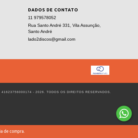
DADOS DE CONTATO
11 979578052
Rua Santo André 331, Vila Assunção,
Santo André
lado2discos@gmail.com
 41623756000174 - 2026. TODOS OS DIREITOS RESERVADOS.
ia de compra.