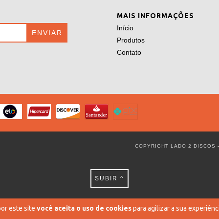
MAIS INFORMAÇÕES
Início
Produtos
Contato
COPYRIGHT LADO 2 DISCOS -
SUBIR ^
or este site
você aceita o uso de cookies
para agilizar a sua experiênc