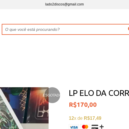
lado2discos@gmail.com
LP ELO DA CORR
ESGOTADO
R$170,00
12
x de
R$17,49