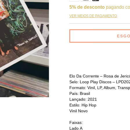
5% de desconto
pagando co
VER MEIOS DE PAGAMENTO
Elo Da Corrente – Rosa de Jeric
Selo:
Loop Play Discos – LPD20
Formato:
Vinil, LP, Album, Trans
País:
Brasil
Lançado:
2021
Estilo:
Hip Hop
Vinil Novo
Faixas:
Lado A