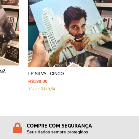
LP EDG
INÃ
LP SILVA - CINCO
R$130,0
R$190,00
12
x de
R$
12
x de
R$19,54
COMPRE COM SEGURANÇA
Seus dados sempre protegidos