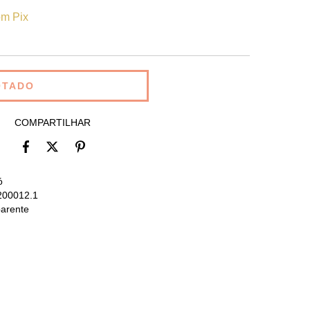
m Pix
COMPARTILHAR
ó
200012.1
parente