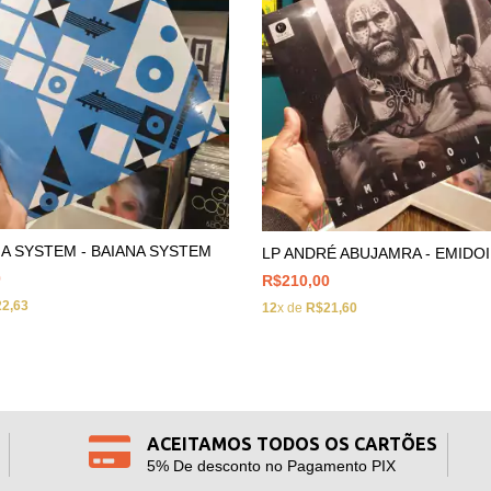
NA SYSTEM - BAIANA SYSTEM
LP ANDRÉ ABUJAMRA - EMIDO
0
R$210,00
2,63
12
x de
R$21,60
ACEITAMOS TODOS OS CARTÕES
5% De desconto no Pagamento PIX