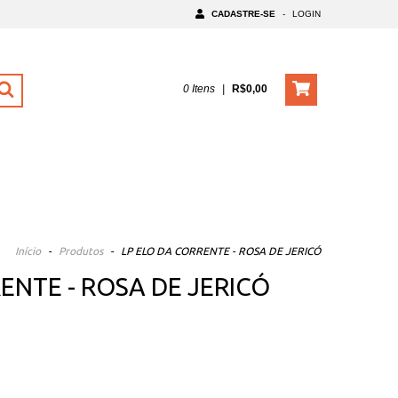
CADASTRE-SE
-
LOGIN
0
Itens
|
R$0,00
Início
-
Produtos
-
LP ELO DA CORRENTE - ROSA DE JERICÓ
ENTE - ROSA DE JERICÓ