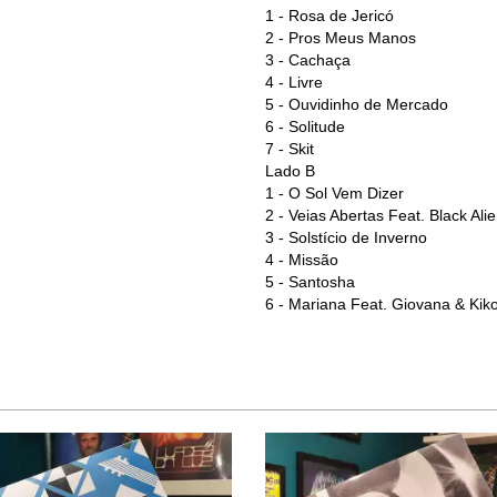
1 -
Rosa de Jericó
2 -
Pros Meus Manos
3
 - 
Cachaça
4 -
Livre
5 -
Ouvidinho de Mercado
6 -
Solitude
7 -
Skit
Lado B
1 -
O Sol Vem Dizer
2 -
Veias Abertas Feat. Black Ali
3
 - 
Solstício de Inverno
4 -
Missão
5 -
Santosha
6 -
Mariana Feat. Giovana & Kiko