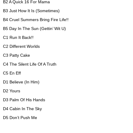
B2
A Quick 16 For Mama
B3
Just How It Is (Sometimes)
B4
Cruel Summers Bring Fire Life!!
B5
Day In The Sun (Gettin’ Wit U)
C1
Run It Back!!
C2
Different Worlds
C3
Patty Cake
C4
The Silent Life Of A Truth
C5
En Eff
D1
Believe (In Him)
D2
Yours
D3
Palm Of His Hands
D4
Cabin In The Sky
D5
Don’t Push Me