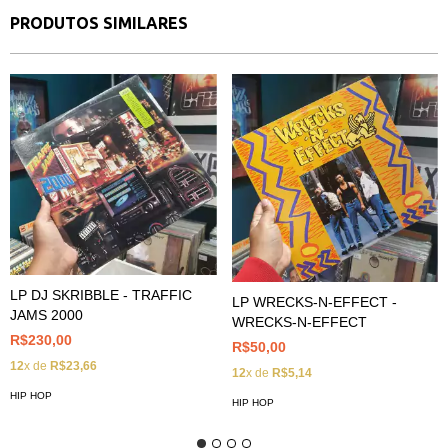
PRODUTOS SIMILARES
LP DJ SKRIBBLE - TRAFFIC
LP WRECKS-N-EFFECT -
JAMS 2000
WRECKS-N-EFFECT
R$230,00
R$50,00
12
x de
R$23,66
12
x de
R$5,14
HIP HOP
HIP HOP