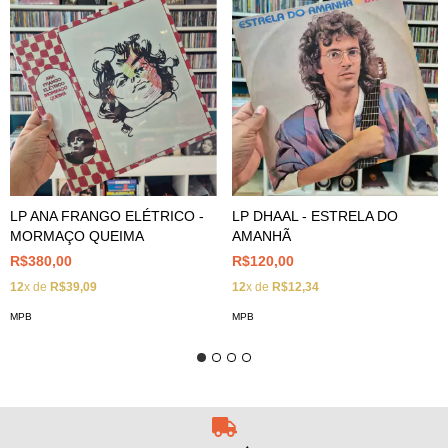
LP DHAAL - ESTRELA DO
LP ANA FRANGO ELÉTRICO -
AMANHÃ
MORMAÇO QUEIMA
R$120,00
R$380,00
12
x de
R$12,34
12
x de
R$39,09
MPB
MPB