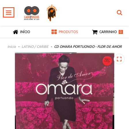
0
INÍCIO
PRODUTOS
CARRINHO
Início
-
LATINO / CARIBE
-
CD OMARA PORTUONDO - FLOR DE AMOR