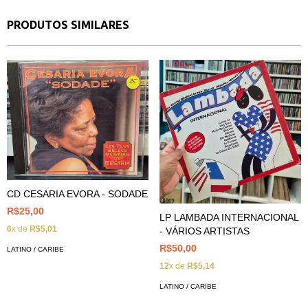
PRODUTOS SIMILARES
CD CESARIA EVORA - SODADE
R$25,00
LP LAMBADA INTERNACIONAL
6
x de
R$5,01
- VÁRIOS ARTISTAS
R$50,00
LATINO / CARIBE
12
x de
R$5,14
LATINO / CARIBE