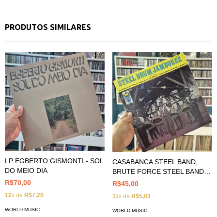
PRODUTOS SIMILARES
LP EGBERTO GISMONTI - SOL
CASABANCA STEEL BAND,
DO MEIO DIA
BRUTE FORCE STEEL BAND,
VIRGIN ISLAND STEEL BAND -
R$70,00
R$45,00
STEEL DRUM JAMBOREE
12
x de
R$7,20
11
x de
R$5,03
WORLD MUSIC
WORLD MUSIC